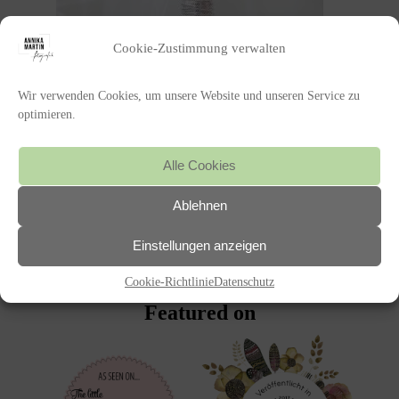
Cookie-Zustimmung verwalten
Wir verwenden Cookies, um unsere Website und unseren Service zu
optimieren.
Alle Cookies
POSTED IN
Ablehnen
«
MEHR PFALZLIEBE GEHT KAUM,
Einstellungen anzeigen
EINE HOCHZEIT IN DER
WUNDERSCHÖNEN PFALZ
Cookie-Richtlinie
Datenschutz
Featured on