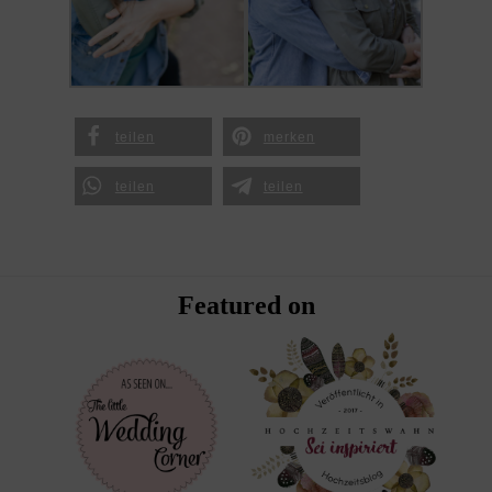
teilen
merken
teilen
teilen
Featured on