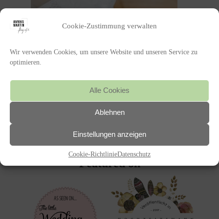
Cookie-Zustimmung verwalten
Wir verwenden Cookies, um unsere Website und unseren Service zu
optimieren.
POSTED IN
Alle Cookies
Ablehnen
«
MEHR PFALZLIEBE GEHT KAUM,
EINE HOCHZEIT IN DER
Einstellungen anzeigen
WUNDERSCHÖNEN PFALZ
Cookie-Richtlinie
Datenschutz
Featured on