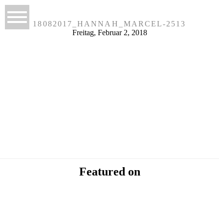
18082017_HANNAH_MARCEL-2513
Freitag, Februar 2, 2018
POSTED IN
«
MEHR PFALZLIEBE GEHT KAUM, EINE
HOCHZEIT IN DER WUNDERSCHÖNEN
PFALZ
Featured on