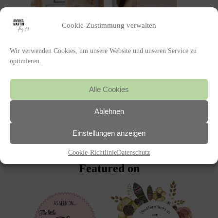
Cookie-Zustimmung verwalten
Wir verwenden Cookies, um unsere Website und unseren Service zu
optimieren.
POSTED IN
Alle Cookies
Ablehnen
«
MEHR PFALZLIEBE GEHT KAUM,
EINE HOCHZEIT IN DER
Einstellungen anzeigen
WUNDERSCHÖNEN PFALZ
Cookie-Richtlinie
Datenschutz
Featured on