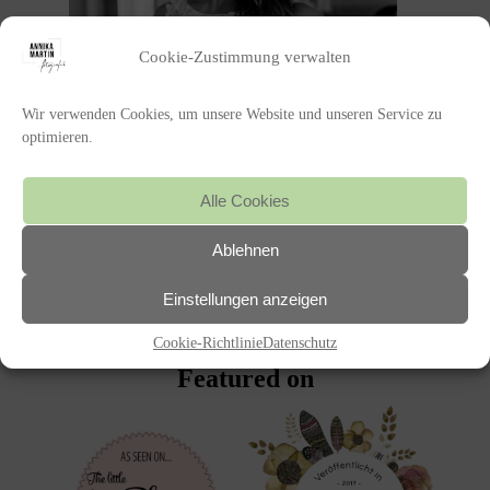
Cookie-Zustimmung verwalten
Wir verwenden Cookies, um unsere Website und unseren Service zu
optimieren.
POSTED IN
Alle Cookies
Ablehnen
«
MEHR PFALZLIEBE GEHT KAUM,
EINE HOCHZEIT IN DER
Einstellungen anzeigen
WUNDERSCHÖNEN PFALZ
Cookie-Richtlinie
Datenschutz
Featured on