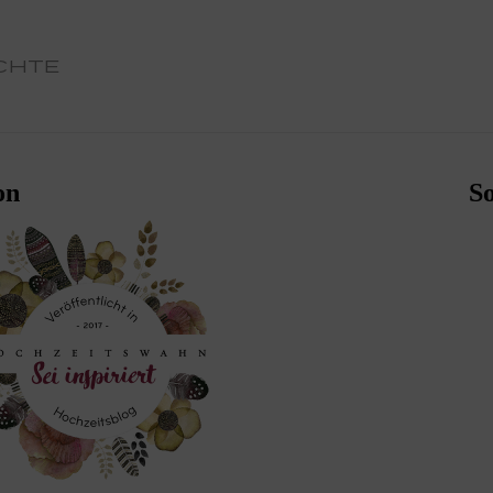
CHTE
on
S