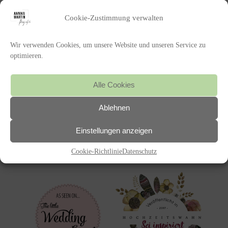
Cookie-Zustimmung verwalten
Wir verwenden Cookies, um unsere Website und unseren Service zu
optimieren.
Alle Cookies
POSTED IN
Ablehnen
Einstellungen anzeigen
«
LENA UND FELIX
Cookie-Richtlinie
Datenschutz
Featured on