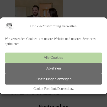
Cookie-Zustimmung verwalten
Wir verwenden Cookies, um unsere Website und unseren Service zu
optimieren.
Alle Cookies
POSTED IN
Ablehnen
Einstellungen anzeigen
«
WINTER WEDDING PFALZ –
EINE INSPIRATION FÜR
Cookie-Richtlinie
Datenschutz
WINTERHOCHZEITEN
Featured on