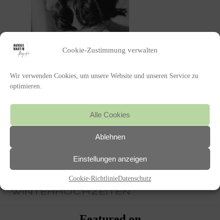
Cookie-Zustimmung verwalten
Wir verwenden Cookies, um unsere Website und unseren Service zu
optimieren.
Alle Cookies
Ablehnen
POSTED IN
Einstellungen anzeigen
«
WINTER WEDDING PFALZ –
Cookie-Richtlinie
Datenschutz
EINE INSPIRATION FÜR
WINTERHOCHZEITEN
Featured on