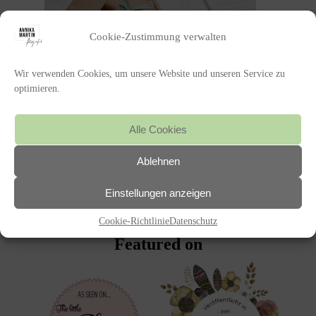
Cookie-Zustimmung verwalten
Wir verwenden Cookies, um unsere Website und unseren Service zu
optimieren.
POSTED IN
Alle Cookies
Ablehnen
«
WINTER WEDDING PFALZ –
EINE INSPIRATION FÜR
Einstellungen anzeigen
WINTERHOCHZEITEN
Cookie-Richtlinie
Datenschutz
Featured on