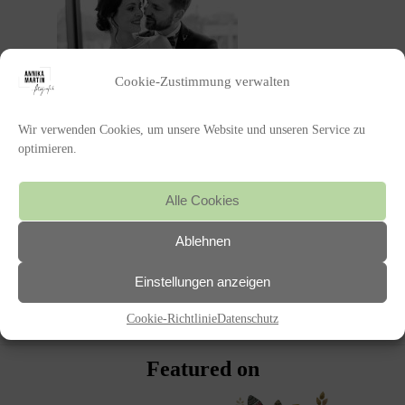
Cookie-Zustimmung verwalten
Wir verwenden Cookies, um unsere Website und unseren Service zu
optimieren.
Alle Cookies
POSTED IN
Ablehnen
Einstellungen anzeigen
«
TOLLER START IN DIE SAISON
2019
Cookie-Richtlinie
Datenschutz
Featured on