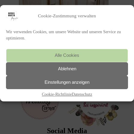
Cookie-Zustimmung verwalten
Wir verwenden Cookies, um unsere Website und unseren Service zu
optimieren.
Alle Cookies
Featured on
Ablehnen
Einstellungen anzeigen
Cookie-Richtlinie
Datenschutz
Social Media